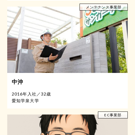
メンテナンス事業部
中沖
2016年入社
／
32歳
愛知学泉大学
EC事業部