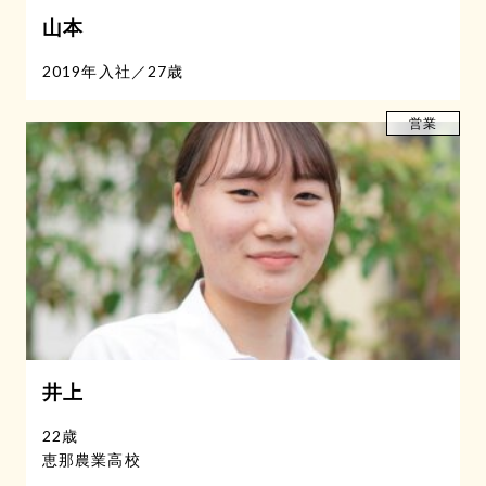
山本
COMPANY
2019年入社
／
27歳
Company
Services
Message
Faq
会社概要
事業内容
メッセージ
よくある質問
営業
ENTRY
ご応募はこちら
井上
22歳
恵那農業高校