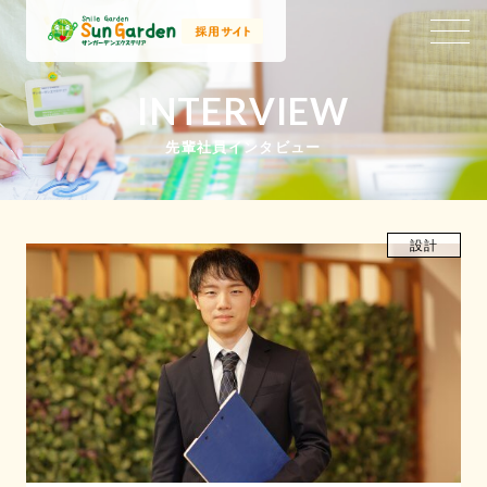
INTERVIEW
CROSSTALK
社歴浅めスタッフの会話
先輩社員インタビュー
設計
RECRUITMENT
Recruit
Jobtype
Event
募集要項
職種紹介
説明会情報
SPECIAL
Interview
Crosstalk
インタビュー
クロストーク